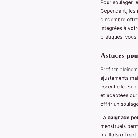
Pour soulager l
Cependant, les
gingembre offren
intégrées à vot
pratiques, vous
Astuces pou
Profiter pleine
ajustements mais
essentielle. Si 
et adaptées dur
offrir un soulag
La
baignade pen
menstruels perm
maillots offrent