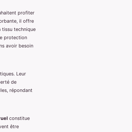
haitent profiter
rbante, il offre
n tissu technique
ne protection
ns avoir besoin
tiques. Leur
berté de
lles, répondant
ruel
constitue
vent être