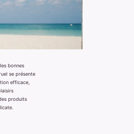
 les bonnes
ruel se présente
ion efficace,
aisirs
des produits
icate.