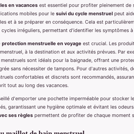
les en vacances
est essentiel pour profiter pleinement de 
lications mobiles pour le
suivi du cycle menstruel
peut aide
gles et à se préparer en conséquence. Cela est particulièrem
 cycles irréguliers, permettant d'identifier les symptômes à
e
protection menstruelle en voyage
est crucial. Les produi
menstruel, à la destination et aux activités prévues. Par ex
 menstruels sont idéals pour la baignade, offrant une prote
grée sans nécessiter de tampons. Pour d'autres activités, d
ruels confortables et discrets sont recommandés, assuran
sprit tout au long des vacances.
nseillé d'emporter une pochette imperméable pour stocker l
és, garantissant une hygiène optimale et évitant les odeur
vec ses règles
permettent de profiter de chaque moment s
u maillot de bain menstruel