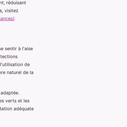
t, réduisant
s, visitez
cances/
.
e sentir à l'aise
otections
'utilisation de
bre naturel de la
 adaptée.
 verts et les
atation adéquate