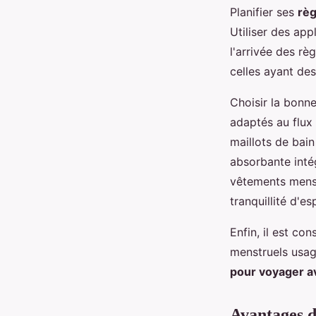
Planifier ses
règ
Utiliser des app
l'arrivée des rè
celles ayant des
Choisir la bonn
adaptés au flux 
maillots de bain
absorbante inté
vêtements menst
tranquillité d'e
Enfin, il est co
menstruels usag
pour voyager a
Avantages d