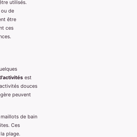
re utilisés.
 ou de
nt être
nt ces
nces.
uelques
'activités
est
 activités douces
égère peuvent
 maillots de bain
ites. Ces
la plage.