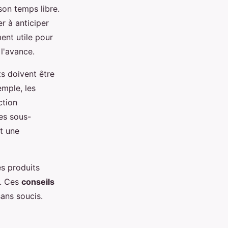
son temps libre.
r à anticiper
ent utile pour
 l'avance.
ts doivent être
emple, les
ction
es sous-
t une
es produits
s. Ces
conseils
ans soucis.