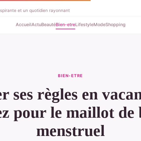
spirante et un quotidien rayonnant
Accueil
Actu
Beauté
Bien-etre
Lifestyle
Mode
Shopping
BIEN-ETRE
r ses règles en vacan
z pour le maillot de
menstruel